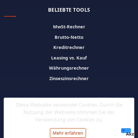
BELIEBTE TOOLS
MwSt-Rechner
Brutto-Netto
Kreditrechner
Leasing vs. Kauf
Währungsrechner
Zinseszinsrechner
Diese Webseite verwendet Cookies. Durch die
Nutzung der Webseite stimmen Sie der
Verwendung von Cookies zu.
Mehr erfahren
Akzep