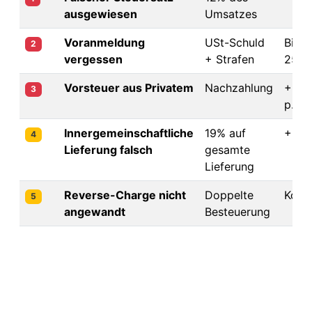
ausgewiesen
Umsatzes
Voranmeldung
USt-Schuld
Bis
2
vergessen
+ Strafen
25.0
Vorsteuer aus Privatem
Nachzahlung
+ 6%
3
p.a.
Innergemeinschaftliche
19% auf
+ Zi
4
Lieferung falsch
gesamte
Lieferung
Reverse-Charge nicht
Doppelte
Komp
5
angewandt
Besteuerung