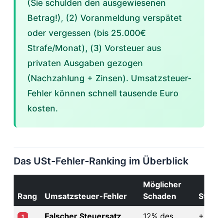
(Sie schulden den ausgewiesenen
Betrag!), (2) Voranmeldung verspätet
oder vergessen (bis 25.000€
Strafe/Monat), (3) Vorsteuer aus
privaten Ausgaben gezogen
(Nachzahlung + Zinsen). Umsatzsteuer-
Fehler können schnell tausende Euro
kosten.
Das USt-Fehler-Ranking im Überblick
Möglicher
Rang
Umsatzsteuer-Fehler
Schaden
Stra
Falscher Steuersatz
12% des
+ Zi
1