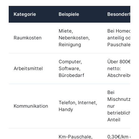
Kategorie
Beispiele
Besonderheit
Miete,
Bei Homeoffic
Raumkosten
Nebenkosten,
anteilig oder
Reinigung
Pauschale
Computer,
Über 800€
Arbeitsmittel
Software,
netto:
Bürobedarf
Abschreibung
Bei
Mischnutzung
Telefon, Internet,
Kommunikation
nur
Handy
betrieblicher
Anteil
Km-Pauschale,
0,30€/km ode