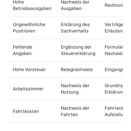
Hohe
Nachweis der
Rechnungen
Betriebsausgaben
Ausgaben
Ungewöhnliche
Erklärung des
Verträge,
Positionen
Sachverhalts
Erläuterung
Fehlende
Ergänzung der
Formulare,
Angaben
Steuererklärung
Nachweise
Hohe Vorsteuer
Belegnachweis
Eingangsre
Nachweis der
Grundriss, F
Arbeitszimmer
Nutzung
Erklärung
Nachweis der
Fahrtenbuch
Fahrtkosten
Fahrten
Aufstellung